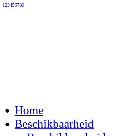
1
2
3
4
5
6
7
8
9
Home
Beschikbaarheid